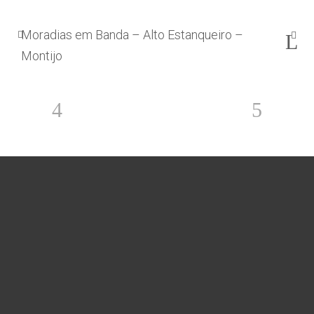
Moradias em Banda – Alto Estanqueiro –
Montijo
20/07/2017